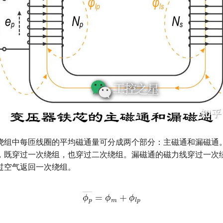
绕组中每匝线圈的平均磁通量可分成两个部分：主磁通和漏磁通
，既穿过一次绕组，也穿过二次绕组。漏磁通的磁力线穿过一次
过空气返回一次绕组。
ϕ
p
―
=
ϕ
m
+
ϕ
l
p