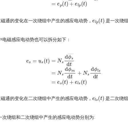
e
l
p
(
t
)
磁通的变化在一次绕组中产生的感应电动势，
是一次绕组
。
中电磁感应电动势也可以拆分如下：
s
(
t
)
=
N
s
d
ϕ
s
―
d
t
=
N
s
d
ϕ
m
d
t
+
N
s
d
ϕ
l
s
d
t
=
e
s
(
t
)
+
e
l
s
(
t
)
磁通的变化在二次绕组中产生的感应电动势，
是二次绕组
。
一次绕组和二次绕组中产生的感应电动势分别为: