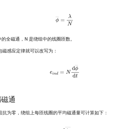
ϕ
―
=
λ
N
中的全磁通，N 是绕组中的线圈匝数。
电磁感应定律就可以改写为：
e
i
n
d
=
N
d
ϕ
―
d
t
漏磁通
阻抗为零，绕组上每匝线圈的平均磁通量可计算如下：
d
ϕ
p
―
d
t
=
u
p
(
t
)
d
ϕ
p
―
=
1
N
p
u
p
(
t
)
d
t
ϕ
p
―
=
1
N
p
∫