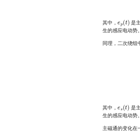
e
p
(
t
)
其中，
是主
生的感应电动势
同理，二次绕组
e
s
=
u
e
s
(
t
)
其中，
是主
生的感应电动势
主磁通的变化在