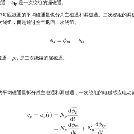
通，φ
是一次绕组的漏磁通。
lp
中每匝线圈的平均磁通量也分为主磁通和漏磁通。二次绕组的漏
次绕组，而是通过空气返回二次绕组。
ϕ
s
―
=
ϕ
m
+
ϕ
l
s
φ
l
s
磁通，
是二次绕组的漏磁通。
的平均磁通量拆分成主磁通和漏磁通，一次绕组的电磁感应电动
p
(
t
)
=
N
p
d
ϕ
p
―
d
t
=
N
p
d
ϕ
m
d
t
+
N
p
d
ϕ
l
p
d
t
=
e
p
(
t
)