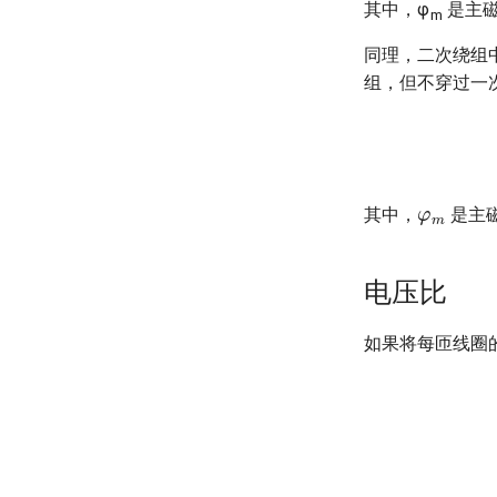
其中，φ
是主磁
m
同理，二次绕组
组，但不穿过一
φ
m
其中，
是主
电压比
如果将每匝线圈
e
p
=
u