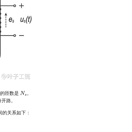
N
s
组的匝数是
。
持开路。
间的关系如下：