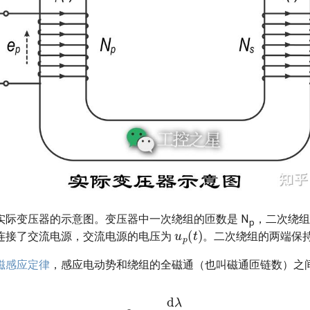
实际变压器的示意图。变压器中一次绕组的匝数是 N
，二次绕
u
p
(
t
)
p
连接了交流电源，交流电源的电压为
。二次绕组的两端保
磁感应定律
，感应电动势和绕组的全磁通（也叫磁通匝链数）之
e
i
n
d
=
d
λ
d
t