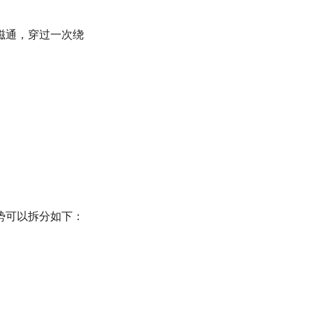
磁通，穿过一次绕
势可以拆分如下：
+
e
l
p
(
t
)