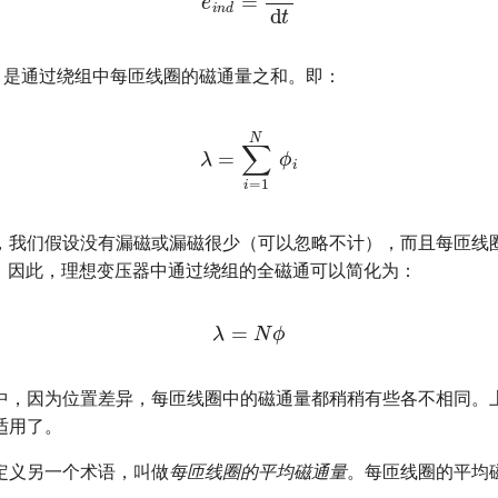
λ) 是通过绕组中每匝线圈的磁通量之和。即：
λ
=
∑
i
=
1
N
ϕ
i
，我们假设没有漏磁或漏磁很少（可以忽略不计），而且每匝线
）。因此，理想变压器中通过绕组的全磁通可以简化为：
λ
=
N
ϕ
中，因为位置差异，每匝线圈中的磁通量都稍稍有些各不相同。
适用了。
定义另一个术语，叫做
每匝线圈的平均磁通量
。每匝线圈的平均