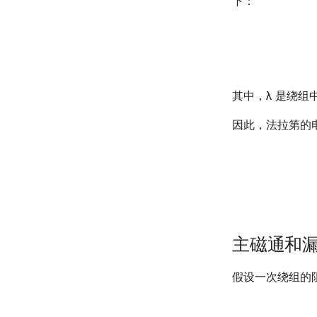
下：
其中，λ 是绕组
因此，法拉第的
主磁通和
假设一次绕组的
e
p
=
N
p