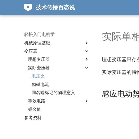
技术传播百态说
实际单
轻松入门电机学
机械原理基础
变压器
定轴转动
理想变压器只存
磁场
理想变压器
什么是定轴转动?
功率
实际变压器
定轴转动定律
安培环路定律
匝数比、电压比和同名端标记
实际变压器的特
定轴转动中的功和功率
磁路中的欧姆定律
有功功率、无功功率和视在功
电流比、相量比和功率守恒
电压比
率
磁路在直流电机中的应用
阻抗变换
励磁电流
有功功率、无功功率和视在功
感应电动
铁磁材料的磁化曲线
绕组归算
同名端标记的物理意义
率之间的关系
等效电路
铁磁材料的磁滞回线
标幺值
（法拉第）电磁感应定律
T形等效电路
参考资料
安培力与洛伦兹力
近似和简化等效电路
动生电动势
参数测定
直线直流电机的工作原理