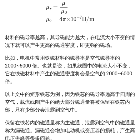
μ
r
=
μ
μ
−
0
7
μ
H/m
0
=
4
π
×
10
材料的磁导率越高，其导磁能力越大，在电流大小不变的情
况下就可以产生更高的磁通密度，即更强的磁场。
比如，电机中常用铁磁材料的磁导率是空气磁导率的
2000~6000 倍。也就是说，如果线圈中的电流大小不变，
它在铁磁材料中产生的磁通密度将会是空气的 2000~6000
倍。
以上文中的矩形铁芯为例，因为铁芯的磁导率远高于四周的
空气，载流线圈产生的绝大部分磁通量将被保留在铁芯内
部，只有少部分会泄露到空气中。
保留在铁芯内的磁通量称为主磁通，泄露到空气中的磁通量
称为漏磁通。漏磁通会增加电动机或变压器的损耗，产生高
电压尖峰等很多问题。