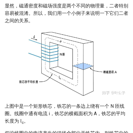
显然，磁通密度和磁场强度是两个不同的物理量，二者特别
容易被混淆。所以，我们用一个小例子来说明一下它们二者
之间的关系。
上图中是一个矩形铁芯，铁芯的一条边上绕有一个 N 匝线
圈。线圈中通有电流 i，铁芯的横截面积为 A，铁芯的平均
长度为 l
。
c