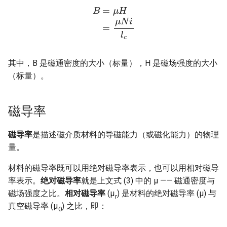
B
=
μ
H
c
=
μ
N
i
l
其中，B 是磁通密度的大小（标量），H 是磁场强度的大小
（标量）。
磁导率
磁导率
是描述磁介质材料的导磁能力（或磁化能力）的物理
量。
材料的磁导率既可以用绝对磁导率表示，也可以用相对磁导
率表示。
绝对磁导率
就是上文式 (3) 中的 μ —— 磁通密度与
磁场强度之比。
相对磁导率
(μ
) 是材料的绝对磁导率 (μ) 与
r
真空磁导率 (μ
) 之比，即：
0