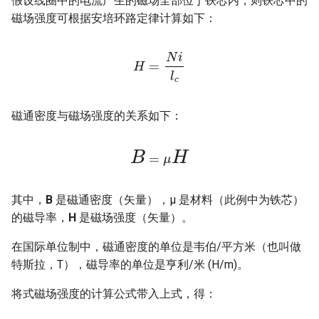
假设线圈中的电流产生的磁场全部位于铁芯内，则铁芯中的
磁场强度可根据安培环路定律计算如下：
H
=
N
i
l
c
磁通密度与磁场强度的关系如下：
B
=
μ
H
其中，
B
是磁通密度（矢量），μ 是材料（此例中为铁芯）
的磁导率，
H
是磁场强度（矢量）。
在国际单位制中，磁通密度的单位是韦伯/平方米（也叫做
特斯拉，T），磁导率的单位是亨利/米 (H/m)。
将式磁场强度的计算公式带入上式，得：